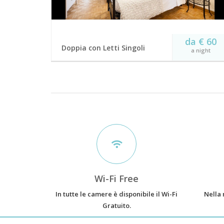
da € 60
Doppia con Letti Singoli
a night
Camera Doppia con Letti Singoli con Bagno in
Comune Dotata di TV a schermo piatto,
connessione Wi-Fi gratuita
WiFi gratuito
bagno in
TV a schermo
condivisione
piatto
Parquet
Superficie 25 m²
BOOK NOW
Wi-Fi Free
In tutte le camere è disponibile il Wi-Fi
Nella 
Gratuito.