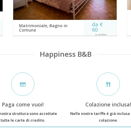
da €
Matrimoniale, Bagno in
60
Comune
a night
Camera matrimoniale con bagno in condivisione,
letto matrimoniale king size e zona relax.
Happiness B&B
WiFi gratuito
zona relax
letto matrimoniale
Insonorizzata
king size
TV a schermo
Superficie 16 m²
piatto
BOOK NOW
Paga come vuoi!
Colazione inclusa
nostra struttura sono accettate
Nelle nostre tariffe è già inclusa
tutte le carte di credito.
colazione.