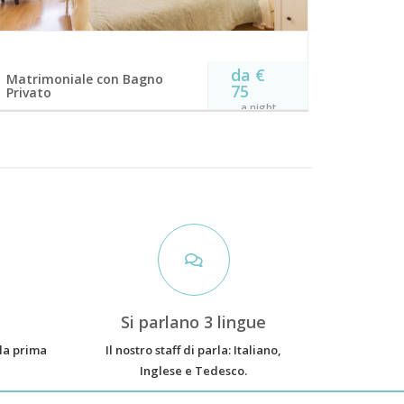
da €
Matrimoniale con Bagno
75
Privato
a night
Camera con balcone e bagno privato
Dotata di TV a schermo piatto, connessione Wi-Fi
gratuita e pavimenti in parquet, questa camera
dispone di un bagno privato e di un balcone ad
uso esclusivo.
Bagno privato
Balcone
Wi-Fi free
angolo relax
Televisione
letto a
baldacchino
BOOK NOW
!
Si parlano 3 lingue
 la prima
Il nostro staff di parla: Italiano,
Inglese e Tedesco.