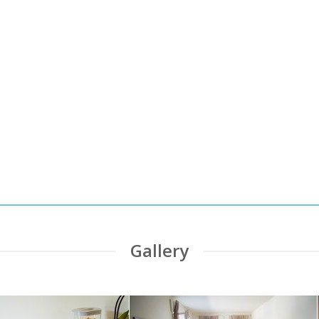
Happiness B&B
A due passi dall'arena di Verona
GUARDA DOVE SIAMO!
Gallery