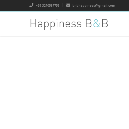
+39 3270587759
bnbhappiness@gmail.com